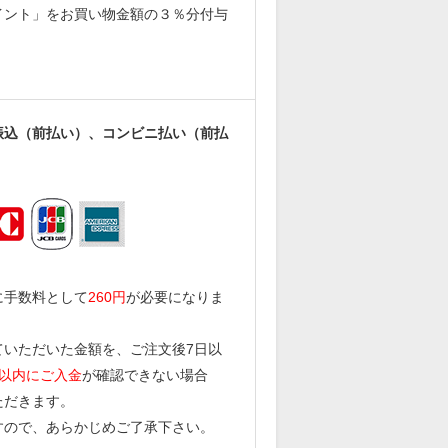
イント」をお買い物金額の３％分付与
振込
（前払い）
、コンビニ払い
（前払
に手数料として
260円
が必要になりま
ていただいた金額を、ご注文後7日以
日以内にご入金
が確認できない場合
ただきます。
すので、あらかじめご了承下さい。