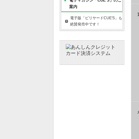
電子マガジン「CUE'S」のご
案内
電子版「ビリヤードCUE'S」も
絶賛発売中です！