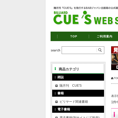
TOP
ご利用案内
商品カテゴリ
雑誌
TO
隔月刊 CUE'S
書籍
表示
ビリヤード関連書籍
1件
電子書籍
電子書籍(別サイトにて販売)