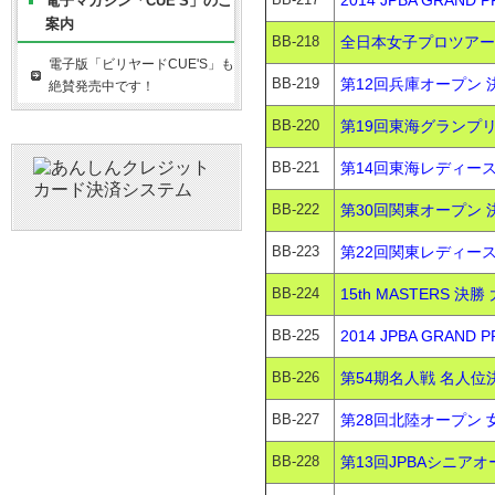
2014 JPBA GRAND
電子マガジン「CUE'S」のご
案内
BB-218
全日本女子プロツアー第
電子版「ビリヤードCUE'S」も
BB-219
第12回兵庫オープン 決
絶賛発売中です！
BB-220
第19回東海グランプリ 
BB-221
第14回東海レディース
BB-222
第30回関東オープン 決
BB-223
第22回関東レディース
BB-224
15th MASTERS 決
BB-225
2014 JPBA GRAND
BB-226
第54期名人戦 名人位決
BB-227
第28回北陸オープン 
BB-228
第13回JPBAシニアオ