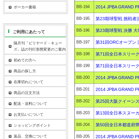
BB-194
2014 JPBA GRAND
ポーカー書籍
BB-195
第23期球聖戦 挑戦者決
BB-196
第23期球聖戦 決勝 大
ご利用にあたって
BB-197
第31回ORCオープン 
隔月刊「ビリヤード・キュー
ズ」誌の刊行形態変更のご案内
BB-198
第71回全日本スリーク
初めての方へ
BB-199
第71回全日本スリーク
商品の探し方
BB-200
2014 JPBA GRAND
在庫切れについて
BB-201
2014 JPBA GRAND
商品の注文方法
BB-202
第25回大阪クイーンズ
配送・送料について
BB-203
第13回全日本スヌーカ
お支払いについて
BB-204
第50回全日本都道府県
ショッピングポイント
返品、交換について
BB-205
2014 JPBA GRAND