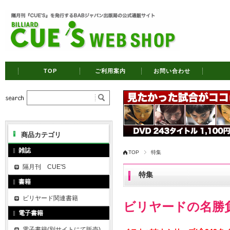
TOP
ご利用案内
お問い合わせ
商品カテゴリ
雑誌
TOP
特集
隔月刊 CUE'S
特集
書籍
ビリヤード関連書籍
ビリヤードの名勝負が
電子書籍
電子書籍(別サイトにて販売)