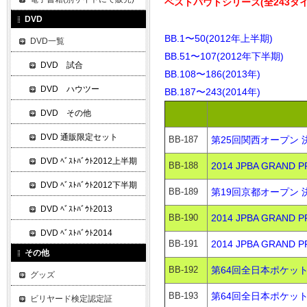
ベストバウトシリーズ(全243タイ
DVD
BB.1〜50(2012年上半期)
DVD一覧
BB.51〜107(2012年下半期)
DVD 試合
BB.108〜186(2013年)
DVD ハウツー
BB.187〜243(2014年)
DVD その他
DVD 通販限定セット
BB-187
第25回関西オープン 
DVD ﾍﾞｽﾄﾊﾞｳﾄ2012上半期
BB-188
2014 JPBA GRAND
DVD ﾍﾞｽﾄﾊﾞｳﾄ2012下半期
BB-189
第19回京都オープン 決
DVD ﾍﾞｽﾄﾊﾞｳﾄ2013
BB-190
2014 JPBA GRAND
DVD ﾍﾞｽﾄﾊﾞｳﾄ2014
BB-191
2014 JPBA GRAND
その他
BB-192
第64回全日本ポケット
グッズ
BB-193
第64回全日本ポケット
ビリヤード検定認定証