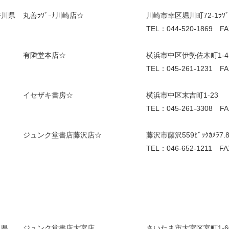
奈川県
丸善ﾗｿﾞｰﾅ川崎店☆
川崎市幸区堀川町72-1ﾗｿﾞｰ
TEL：044-520-1869 FA
有隣堂本店☆
横浜市中区伊勢佐木町1-4
TEL：045-261-1231 FA
イセザキ書房☆
横浜市中区末吉町1-23
TEL：045-261-3308 FA
ジュンク堂書店藤沢店☆
藤沢市藤沢559ﾋﾞｯｸｶﾒﾗ7.
TEL：046-652-1211 FA
玉県
ジュンク堂書店大宮店
さいたま市大宮区宮町1-60