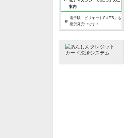
電子マガジン「CUE'S」のご
案内
電子版「ビリヤードCUE'S」も
絶賛発売中です！