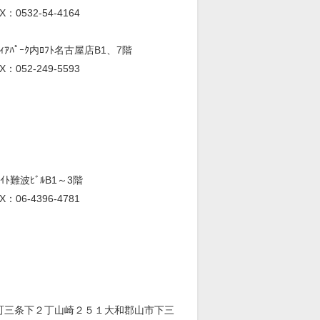
X：0532-54-4164
ｨｱﾊﾟｰｸ内ﾛﾌﾄ名古屋店B1、7階
X：052-249-5593
ﾄ難波ﾋﾞﾙB1～3階
X：06-4396-4781
町三条下２丁山崎２５１
大和郡山市下三